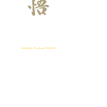
Tel:
722 6 59
99 86
Aikido Satori 2023
Ueshiba Ryu