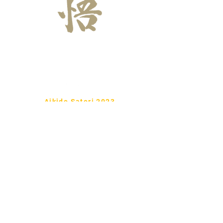
Tel:
722 6 59
99 86
Aikido Satori 2023
Ueshiba Ryu