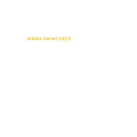
Tel:
722 6 59
99 86
Aikido Satori 2023
Ueshiba Ryu