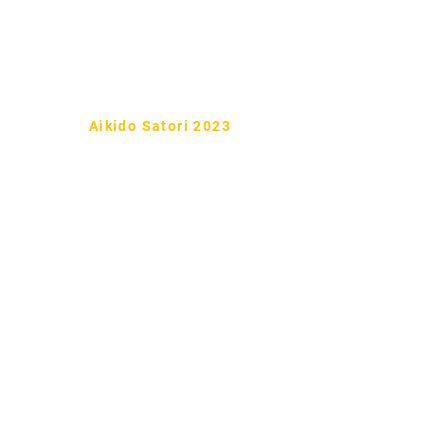
Tel:
722 6 59
99 86
Aikido Satori 2023
Ueshiba Ryu