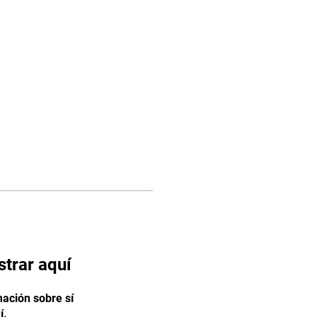
Iniciar sesión
Planes y precios
trar aquí
ación sobre sí
í.