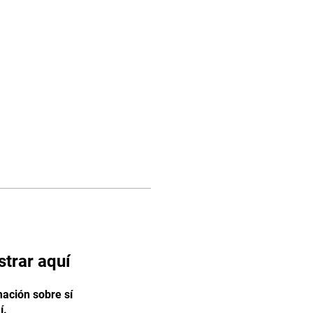
Iniciar sesión
Planes y precios
trar aquí
ación sobre sí
í.