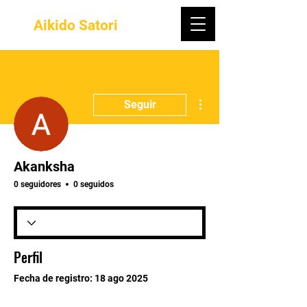
Aikido Satori
Más acciones
Seguir
Akanksha
0 seguidores
0 seguidos
Perfil
Fecha de registro: 18 ago 2025