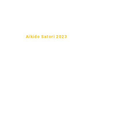
Tel:
722 6 59
99 86
Aikido Satori 2023
Ueshiba Ryu